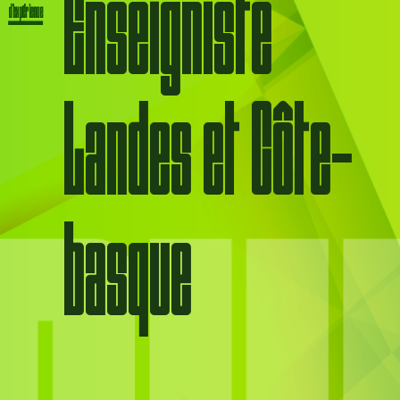
Enseigniste
Landes et
Côte-
basque