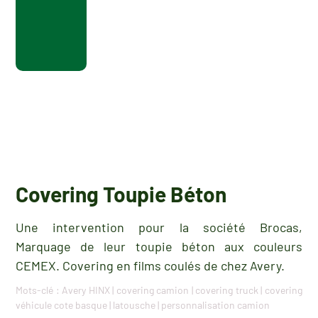
Covering Toupie Béton
Une intervention pour la société Brocas,
Marquage de leur toupie béton aux couleurs
CEMEX. Covering en films coulés de chez Avery.
Mots-clé :
Avery HINX
|
covering camion
|
covering truck
|
covering
véhicule cote basque
|
latousche
|
personnalisation camion