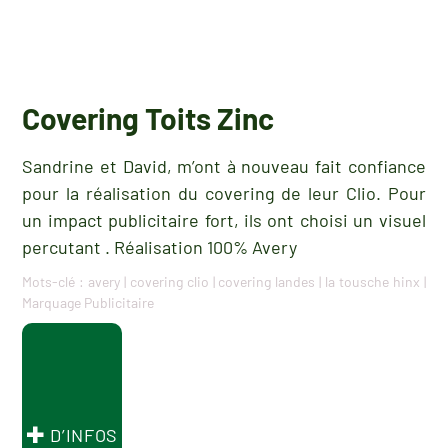
Covering Toits Zinc
Sandrine et David, m’ont à nouveau fait confiance
pour la réalisation du covering de leur Clio. Pour
un impact publicitaire fort, ils ont choisi un visuel
percutant . Réalisation 100% Avery
Mots-clé :
avery
|
covering clio
|
covering landes
|
la tousche hinx
|
Marquage Publicitaire
D’INFOS