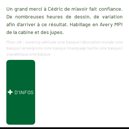
Un grand merci à Cédric de m’avoir fait confiance.
De nombreuses heures de dessin, de variation
afin d’arriver à ce résultat. Habillage en Avery MPI
de la cabine et des jupes.
Mots-clé :
covering véhicule cote basque
|
décoration murale cote
basque
|
enseigniste cote basque
|
marquage textile cote basque
|
signalétique cote basque
D’INFOS