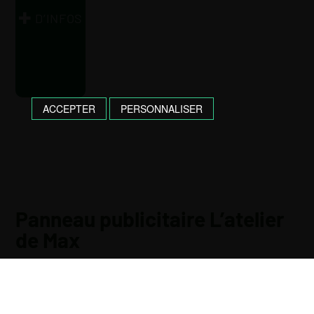
D’INFOS
ACCEPTER
PERSONNALISER
Panneau publicitaire L’atelier
de Max
Aujourd’hui pose du panneau d’enseigne de
l’Atelier de Max Ferronnerie à Hinx. Nouveau venu
dans la zone artisanale, Max avait besoin d’un