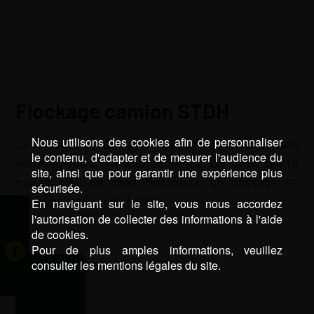
Flockage camion STDH
Nous utilisons des cookies afin de personnaliser
La Société STDH avait besoin de flocker son
le contenu, d'adapter et de mesurer l'audience du
nouveau volvo 6×4 Grue Bi Benne. Du vinyle teinté
site, ainsi que pour garantir une expérience plus
masse bleu de chez Metamark, un passage en
sécurisée.
découpe, et le voici habillé.
En naviguant sur le site, vous nous accordez
l'autorisation de collecter des informations à l'aide
Mots-clé :
adhesifs hinx
|
covering véhicule hinx
|
covering
de cookies.
véhicule landes
|
Flockage Hinx
|
marquage vehicule
|
volvo truck
Pour de plus amples informations, veuillez
consulter les mentions légales du site.